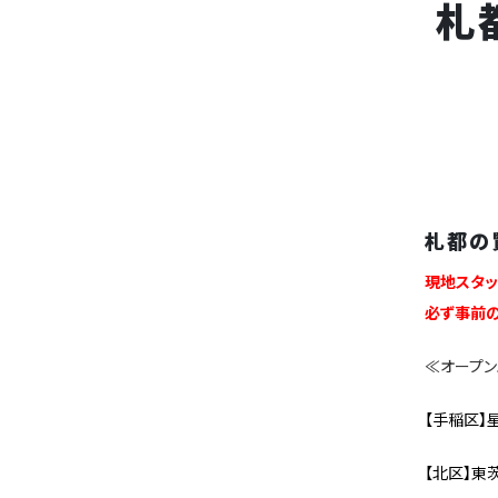
札
札都の
現地スタッ
必ず事前の
≪オープン
【手稲区】
【北区】東