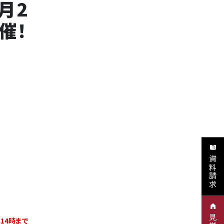
月2
催！
資料請求
は14時まで