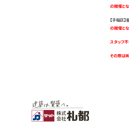
の開催とな
【手稲区】星
の開催とな
スタッフ不
その際は㈱札