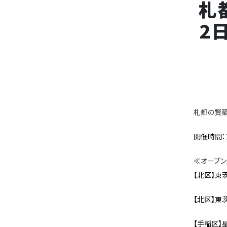
札
2
札都の賢築
開催時間：10
≪オープン
【北区】東茨
【北区】東茨
【手稲区】星