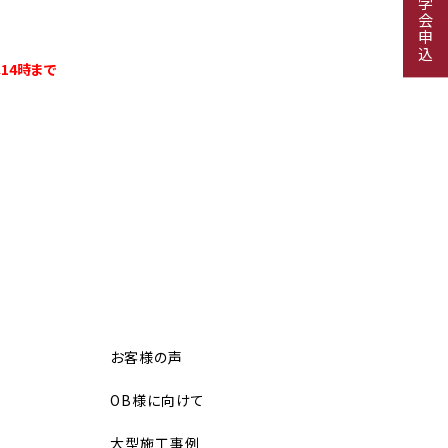
見学会申込
は14時まで
お客様の声
OB様に向けて
大型施工事例