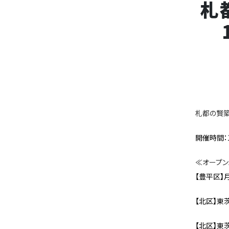
札
札都の賢築
開催時間：10
≪オープン
【豊平区】
【北区】東茨
【北区】東茨