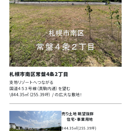
札幌市南区常盤4条2丁目
支笏リゾートへつながる
国道４５３号線（真駒内通）を望む
\844.35㎡（255.39坪） / の広大な敷地！
売り土地 眺望抜群
住宅・事業用地
844.35㎡(255.39坪)