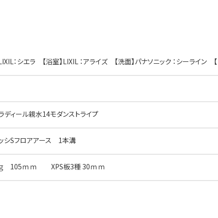
LIXIL：シエラ 【浴室】LIXIL ：アライズ 【洗面】パナソニック ：シーライン 【トイ
 セラディール親水14モダンストライプ
 ラサッシSフロアアース 1本溝
ｇ 105ｍｍ XPS板3種 30ｍｍ