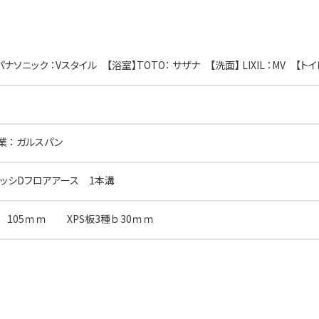
ナソニック ：Vスタイル 【浴室】TOTO： サザナ 【洗面】 LIXIL ：MV 【ト
 ： ガルスパン
： ラサッシDフロアアース 1本溝
g 105ｍｍ XPS板3種ｂ 30ｍｍ