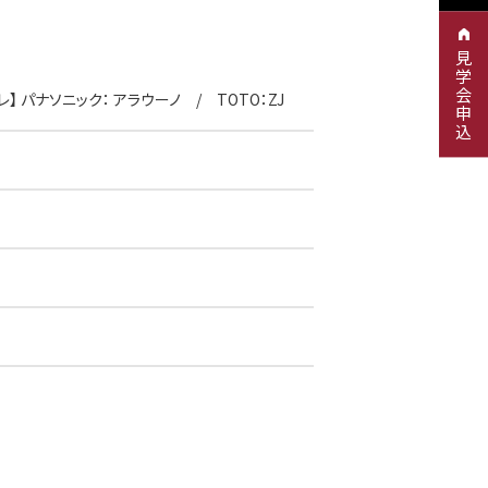
見学会申込
イレ】 パナソニック： アラウーノ / TOTO：ZJ