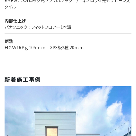
KMEW ： ネオロック光セラ カルナック / ネオロック光セラ ビーンズ
タイル
内部仕上げ
パナソニック ： フィットフロアー1本溝
断熱
ＨＧＷ16Ｋｇ 105ｍｍ XPS板2種 20ｍｍ
新着施工事例