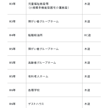
R3年
児童福祉施設等
木造
（小規模多機能型居宅介護施設）
R3年
障がい者グループホーム
木造
R4年
船舶給油所
RC造
R5年
障がい者グループホーム
木造
R5年
高齢者グループホーム
木造
R5年
有料老人ホーム
木造
R6年
各種学校
木造
R6年
ゲストハウス
木造