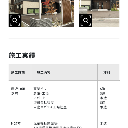
施工実績
施工時期
施工内容
種別
直近10年
商業ビル
S造
以前
倉庫・工場
S造
アパート
木造
印刷会社社屋
S造
自動車ガラス工場社屋
木造
H27年
児童福祉施設等
木造
（小規模多機能型居宅介護施設）