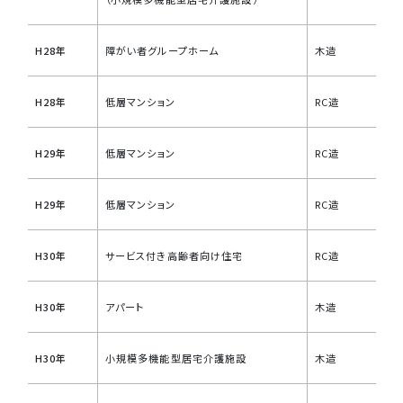
H28年
障がい者グループホーム
木造
H28年
低層マンション
RC造
H29年
低層マンション
RC造
H29年
低層マンション
RC造
H30年
サービス付き高齢者向け住宅
RC造
H30年
アパート
木造
H30年
小規模多機能型居宅介護施設
木造