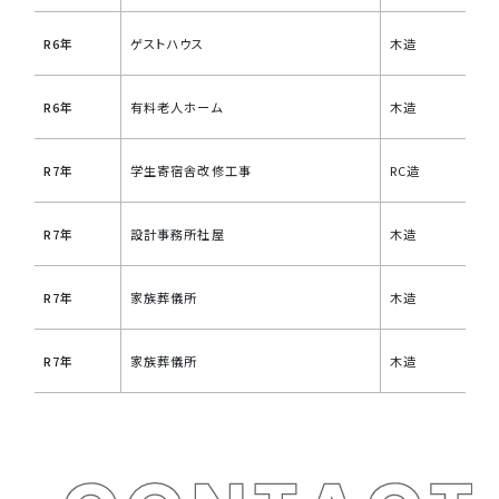
R6年
ゲストハウス
木造
R6年
有料老人ホーム
木造
R7年
学生寄宿舎改修工事
RC造
R7年
設計事務所社屋
木造
R7年
家族葬儀所
木造
R7年
家族葬儀所
木造