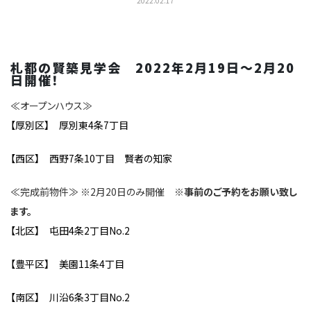
2022.02.17
札都の賢築見学会 2022年2月19日～2月20
日開催！
≪オープンハウス≫
【厚別区】 厚別東4条7丁目
【西区】 西野7条10丁目 賢者の知家
≪完成前物件≫ ※2月20日のみ開催
※事前のご予約をお願い致し
ます。
【北区】 屯田4条2丁目No.2
【豊平区】 美園11条4丁目
【南区】 川沿6条3丁目No.2