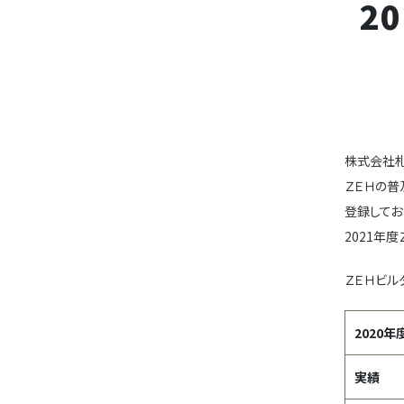
2
株式会社札
ＺＥＨの普
登録してお
2021年
ＺＥＨビル
2020年
実績